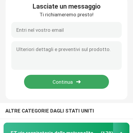
Lasciate un messaggio
Ti richiameremo presto!
ET vie respiratorie della metropolitana
Vie respiratorie laringee della maschera
Metropolitana rinofaringea della via aerea
Metropolitana endotracheale eliminabile
Metropolitana bronchiale del doppio lume
Monitor di pressione della via aerea
ALTRE CATEGORIE DAGLI STATI UNITI
Manometro di pressione del polsino