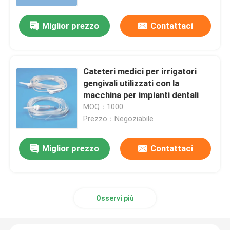
Miglior prezzo
Contattaci
Chi siamo
Fatory Tour
Cateteri medici per irrigatori
gengivali utilizzati con la
Controllo di qualità
macchina per impianti dentali
MOQ：1000
Prezzo：Negoziabile
Contattaci
Miglior prezzo
Contattaci
notizie
Tutti i casi
Osservi più
Richiedere un preventivo