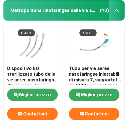
Metropolitana rinofaringea della via aerea
(40)
Dispositivo EO
Tubo per vie aeree
sterilizzato tubo delle
nasofaringee iniettabili
vie aeree nasofaringhe
di misura 7, supportato
dimensione 7 per
da ODM personalizzato
neonato
Miglior prezzo
Miglior prezzo
Contattaci
Contattaci