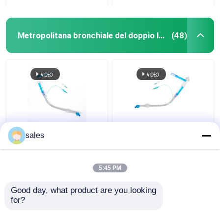
Metropolitana bronchiale del doppio lume
(48)
Dispositivo tracheale
Il ODM Cuffed la
sales
della cannula della
metropolitana
doppia metropolitana
bronchiale del doppio
endotracheale del lume
lume per la
5:45 PM
FR28-FR41
tracheotomia
Miglior prezzo
Miglior prezzo
Good day, what product are you looking 
for?
Contattaci
Contattaci