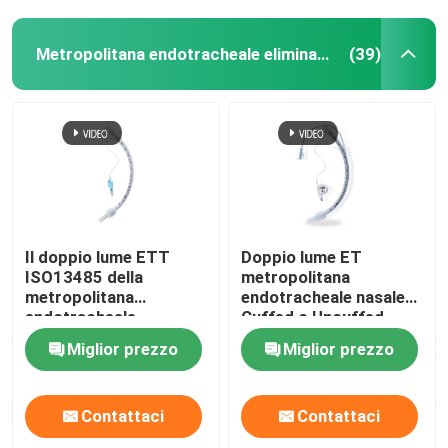
Metropolitana endotracheale eliminabile
(39)
Il doppio lume ETT
Doppio lume ET
ISO13485 della
metropolitana
metropolitana
endotracheale nasale
endotracheale
Cuffed o Uncuffed
eliminabile di
Miglior prezzo
Miglior prezzo
Orotracheal ha
certificato
Contattaci
Contattaci