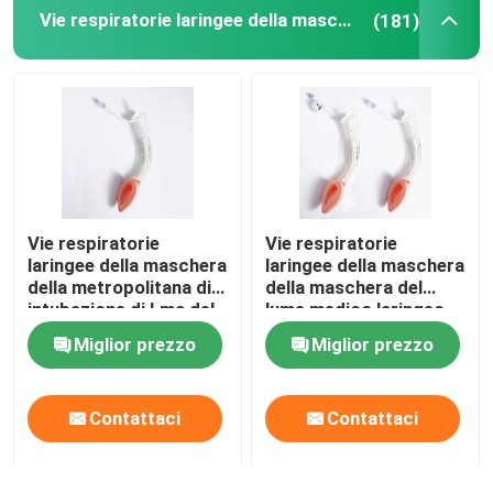
Vie respiratorie laringee della maschera
(181)
Cateteri OEM
Vie respiratorie
Vie respiratorie
laringee della maschera
laringee della maschera
della metropolitana di
della maschera del
intubazione di Lma del
lume medico laringeo
polimero medico per
comodo molle della via
Miglior prezzo
Miglior prezzo
chirurgia
aerea LMA
InstrumentDual
Contattaci
Contattaci