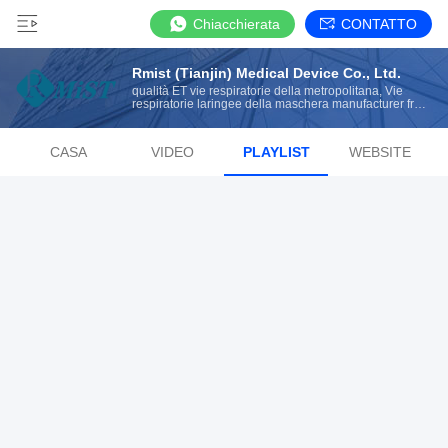
Chiacchierata
CONTATTO
Rmist (Tianjin) Medical Device Co., Ltd.
qualità ET vie respiratorie della metropolitana, Vie
respiratorie laringee della maschera manufacturer from
China
CASA
VIDEO
PLAYLIST
WEBSITE